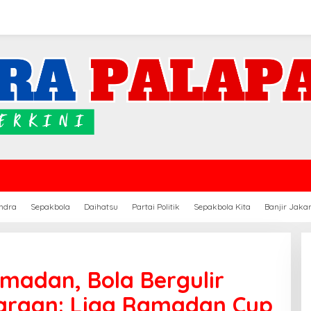
ndra
Sepakbola
Daihatsu
Partai Politik
Sepakbola Kita
Banjir Jaka
madan, Bola Bergulir
raan: Liga Ramadan Cup