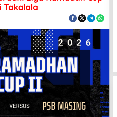
i Takalala
Menanti Penerus Beringin di Bumi