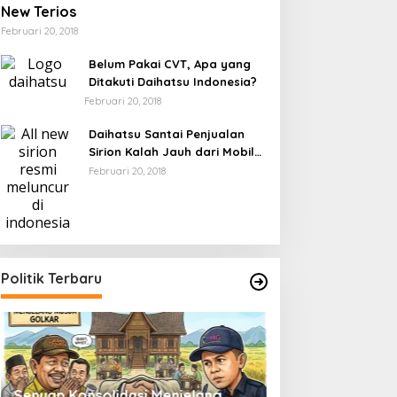
New Terios
Februari 20, 2018
Belum Pakai CVT, Apa yang
Ditakuti Daihatsu Indonesia?
Februari 20, 2018
Daihatsu Santai Penjualan
Sirion Kalah Jauh dari Mobil
LCGC
Februari 20, 2018
Politik Terbaru
Senyap Konsolidasi Menjelang
Pemilu 2029 dan