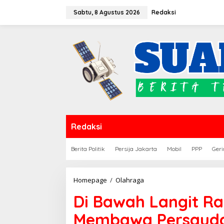
Lewati
Sabtu, 8 Agustus 2026
Redaksi
ke
konten
Redaksi
Berita Politik
Persija Jakarta
Mobil
PPP
Geri
Di
Homepage
/
Olahraga
Bawah
Di Bawah Langit Ra
Langit
Ramadan,
Membawa Persauda
Bola