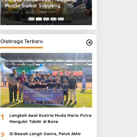
Musda Golkar Soppeng
Menjernihkan Su
Di Politik
|
Juni 22, 2026
Di Politik
|
Juni 2, 2026
Olahraga Terbaru
1
Langkah Awal Ksatria Muda Mario Putra
Mengukir Takdir di Bone
2
Di Bawah Langit Ganra, Peluit Akhir