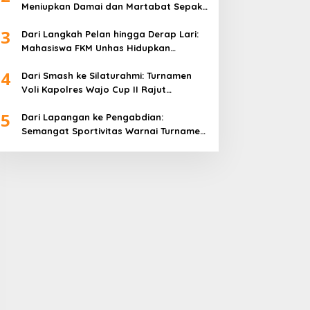
Meniupkan Damai dan Martabat Sepak
Bola
3
Dari Langkah Pelan hingga Derap Lari:
Mahasiswa FKM Unhas Hidupkan
Semangat Sehat di Desa Congko
4
Dari Smash ke Silaturahmi: Turnamen
Voli Kapolres Wajo Cup II Rajut
Kekompakan di Hari Bhayangkara ke-
5
80
Dari Lapangan ke Pengabdian:
Semangat Sportivitas Warnai Turnamen
Bulutangkis Kapolres Wajo Cup 2026