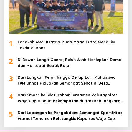
1
Langkah Awal Ksatria Muda Mario Putra Mengukir
Takdir di Bone
2
Di Bawah Langit Ganra, Peluit Akhir Meniupkan Damai
dan Martabat Sepak Bola
3
Dari Langkah Pelan hingga Derap Lari: Mahasiswa
FKM Unhas Hidupkan Semangat Sehat di Desa
Congko
4
Dari Smash ke Silaturahmi: Turnamen Voli Kapolres
Wajo Cup II Rajut Kekompakan di Hari Bhayangkara
ke-80
5
Dari Lapangan ke Pengabdian: Semangat Sportivitas
Warnai Turnamen Bulutangkis Kapolres Wajo Cup
2026