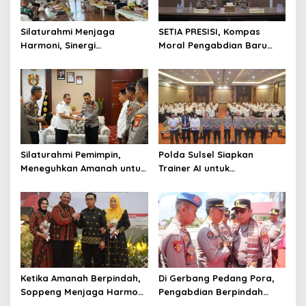
Silaturahmi Menjaga
SETIA PRESISI, Kompas
Harmoni, Sinergi
Moral Pengabdian Baru
Meneguhkan Amanah di
Polres Soppeng
Soppeng
Silaturahmi Pemimpin,
Polda Sulsel Siapkan
Meneguhkan Amanah untuk
Trainer AI untuk
Wajo
Mencerdaskan Generasi
Digital
Ketika Amanah Berpindah,
Di Gerbang Pedang Pora,
Soppeng Menjaga Harmoni
Pengabdian Berpindah
Pengabdian
Menjadi Amanah