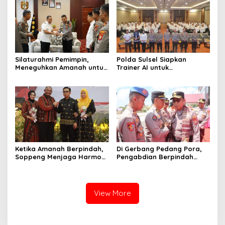
Silaturahmi Pemimpin,
Polda Sulsel Siapkan
Meneguhkan Amanah untuk
Trainer AI untuk
Wajo
Mencerdaskan Generasi
Digital
Ketika Amanah Berpindah,
Di Gerbang Pedang Pora,
Soppeng Menjaga Harmoni
Pengabdian Berpindah
Pengabdian
Menjadi Amanah
View More