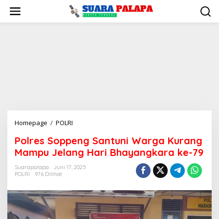
Lewati
ke
konten
Polres
Homepage
/
POLRI
Soppeng
Polres Soppeng Santuni Warga Kurang
Santuni
Mampu Jelang Hari Bhayangkara ke-79
Warga
Kurang
Suarapalapa
Juni 17, 2025
Mampu
POLRI
976 Dilihat
Jelang
Hari
Bhayangkara
ke-