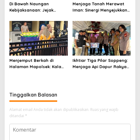
Di Bawah Naungan
Menjaga Tanah Merawat
Kebijaksanaan: Jejak
Iman: Sinergi Menyejukkan
Langkah AIPTU Ibrahim
dari Jantung Persawahan
Menjaga Amanah dan
Soppeng
Kehangatan
Menjemput Berkah di
Ikhtiar Tiga Pilar Soppeng:
Halaman Mapolsek: Kala
Menjaga Api Dapur Rakyat
Ketulusan Bhayangkara
dan Nadi Sawah
Meringankan Beban Umat
Tinggalkan Balasan
Alamat email Anda tidak akan dipublikasikan.
Ruas yang wajib
ditandai
*