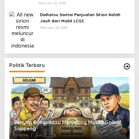
Februari 20, 2018
Daihatsu Santai Penjualan Sirion Kalah
Jauh dari Mobil LCGC
Februari 20, 2018
Politik Terbaru
Senyap Konsolidasi Menjelang Musda Golkar
P
Soppeng
R
Di Politik
|
Juni 22, 2026
Di 