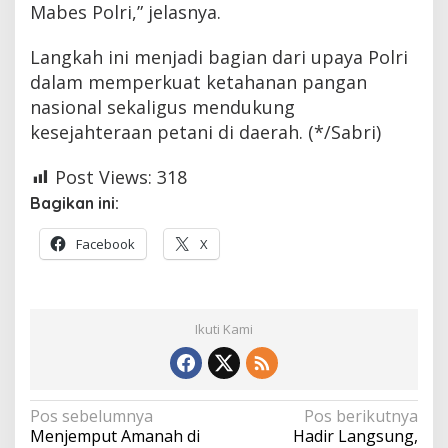
Mabes Polri,” jelasnya.
Langkah ini menjadi bagian dari upaya Polri
dalam memperkuat ketahanan pangan
nasional sekaligus mendukung
kesejahteraan petani di daerah. (*/Sabri)
Post Views:
318
Bagikan ini:
Facebook
X
Ikuti Kami
Navigasi
Pos sebelumnya
Pos berikutnya
Menjemput Amanah di
Hadir Langsung,
pos