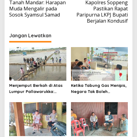
Tanah Mandar: Harapan
Kapolres Soppeng
Muda Mengalir pada
Pastikan Rapat
Sosok Syamsul Samad
Paripurna LKPJ Bupati
Berjalan Kondusif
Jangan Lewatkan
Menjemput Berkah di Atas
Ketika Tabung Gas Menipis,
Lumpur Pallawarukka:
Negara Tak Boleh
Sinergi Semesta, Jiwa-Jiwa
Kehabisan Kepedulian
yang Merawat Kehidupan