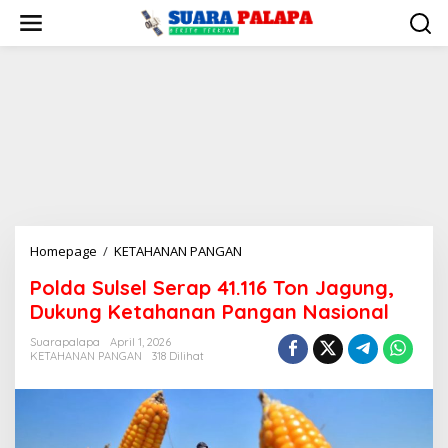
Lewati
ke
konten
Polda
Homepage
/
KETAHANAN PANGAN
Sulsel
Polda Sulsel Serap 41.116 Ton Jagung,
Serap
Dukung Ketahanan Pangan Nasional
41.116
Ton
Suarapalapa
April 1, 2026
Jagung,
KETAHANAN PANGAN
318 Dilihat
Dukung
Ketahanan
Pangan
Nasional