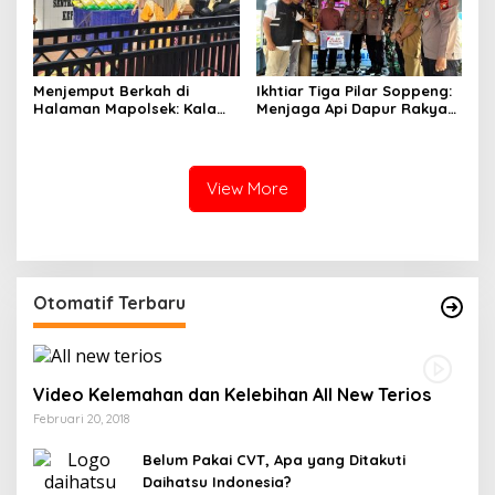
Menjemput Berkah di
Ikhtiar Tiga Pilar Soppeng:
Halaman Mapolsek: Kala
Menjaga Api Dapur Rakyat
Ketulusan Bhayangkara
dan Nadi Sawah
Meringankan Beban Umat
View More
Otomatif Terbaru
Video Kelemahan dan Kelebihan All New Terios
Februari 20, 2018
Belum Pakai CVT, Apa yang Ditakuti
Daihatsu Indonesia?