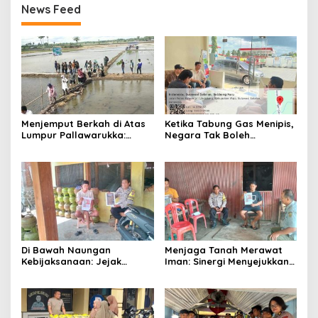
News Feed
Menjemput Berkah di Atas
Ketika Tabung Gas Menipis,
Lumpur Pallawarukka:
Negara Tak Boleh
Sinergi Semesta, Jiwa-Jiwa
Kehabisan Kepedulian
yang Merawat Kehidupan
Di Bawah Naungan
Menjaga Tanah Merawat
Kebijaksanaan: Jejak
Iman: Sinergi Menyejukkan
Langkah AIPTU Ibrahim
dari Jantung Persawahan
Menjaga Amanah dan
Soppeng
Kehangatan