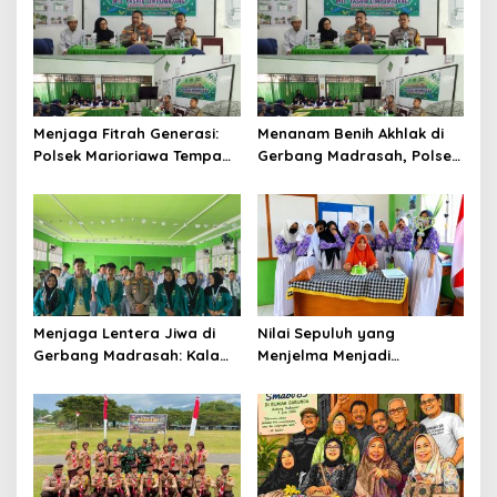
Menjaga Fitrah Generasi:
Menanam Benih Akhlak di
Polsek Marioriawa Tempa
Gerbang Madrasah, Polsek
Karakter Murid MTs Yasrib
Marioriawa Menguatkan
Langkah Generasi
Berkarakter
Menjaga Lentera Jiwa di
Nilai Sepuluh yang
Gerbang Madrasah: Kala
Menjelma Menjadi
Seragam Cokelat Menuntun
Pengabdian
Generasi Robbani di
Belawa