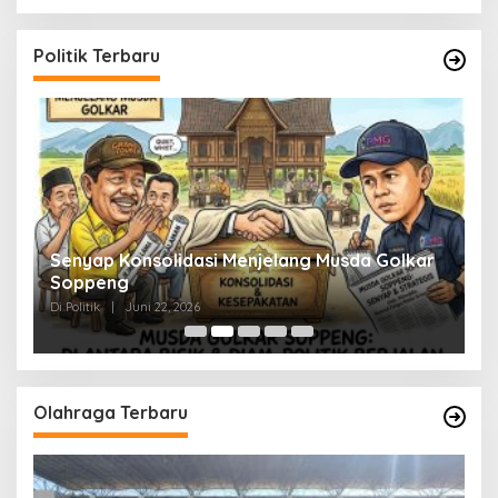
Politik Terbaru
Senyap Konsolidasi Menjelang Musda Golkar
P
Soppeng
R
Di Politik
|
Juni 22, 2026
Di 
Olahraga Terbaru