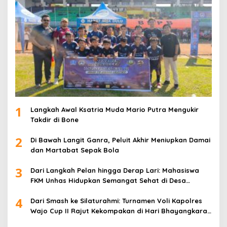
1
Langkah Awal Ksatria Muda Mario Putra Mengukir
Takdir di Bone
2
Di Bawah Langit Ganra, Peluit Akhir Meniupkan Damai
dan Martabat Sepak Bola
3
Dari Langkah Pelan hingga Derap Lari: Mahasiswa
FKM Unhas Hidupkan Semangat Sehat di Desa
Congko
4
Dari Smash ke Silaturahmi: Turnamen Voli Kapolres
Wajo Cup II Rajut Kekompakan di Hari Bhayangkara
ke-80