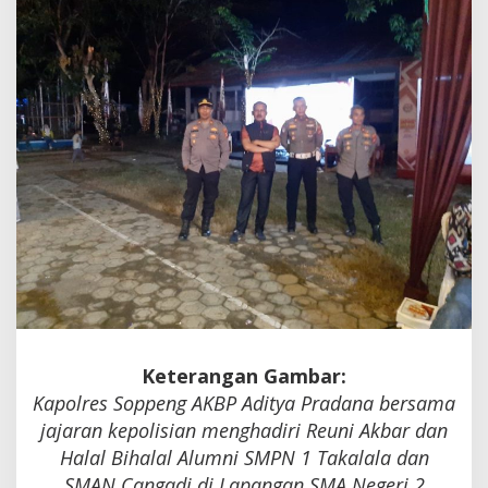
SMANCA,
Menyulam
Kembali
Ukhuwah
dan
Kenangan
Keterangan Gambar:
Kapolres Soppeng AKBP Aditya Pradana bersama
jajaran kepolisian menghadiri Reuni Akbar dan
Halal Bihalal Alumni SMPN 1 Takalala dan
SMAN Cangadi di Lapangan SMA Negeri 2