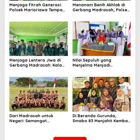
Menjaga Fitrah Generasi:
Menanam Benih Akhlak di
Polsek Marioriawa Tempa
Gerbang Madrasah, Polsek
Karakter Murid MTs Yasrib
Marioriawa Menguatkan
Langkah Generasi
Berkarakter
Menjaga Lentera Jiwa di
Nilai Sepuluh yang
Gerbang Madrasah: Kala
Menjelma Menjadi
Seragam Cokelat Menuntun
Pengabdian
Generasi Robbani di
Belawa
Dari Madrasah untuk
Di Beranda Gurunda,
Negeri: Semangat
Smabo 83 Menjahit Kembali
Patriotisme Siswa MAN 2
Kenangan 43 Tahun yang
Soppeng di KKRI
Tak Pernah Usang