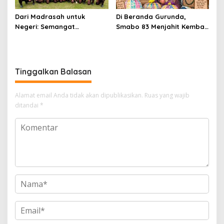
Dari Madrasah untuk
Di Beranda Gurunda,
Negeri: Semangat
Smabo 83 Menjahit Kembali
Patriotisme Siswa MAN 2
Kenangan 43 Tahun yang
Soppeng di KKRI
Tak Pernah Usang
Tinggalkan Balasan
Alamat email Anda tidak akan dipublikasikan.
Ruas yang wajib
ditandai
*