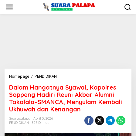
Lewati
ke
konten
Dalam
Homepage
/
PENDIDIKAN
Hangatnya
Dalam Hangatnya Syawal, Kapolres
Syawal,
Soppeng Hadiri Reuni Akbar Alumni
Kapolres
Soppeng
Takalala–SMANCA, Menyulam Kembali
Hadiri
Ukhuwah dan Kenangan
Reuni
Akbar
Suarapalapa
April 5, 2026
PENDIDIKAN
357 Dilihat
Alumni
Takalala–