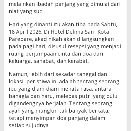
melainkan ibadah panjang yang dimulai dari
niat yang suci.
Hari yang dinanti itu akan tiba pada Sabtu,
18 April 2026. Di Hotel Delima Sari, Kota
Parepare, akad nikah akan dilangsungkan
pada pagi hari, disusul resepsi yang menjadi
ruang perjumpaan cinta dan doa dari
keluarga, sahabat, dan kerabat.
Namun, lebih dari sekadar tanggal dan
lokasi, peristiwa ini adalah tentang seorang
ibu yang diam-diam menata rasa, antara
bahagia dan haru, melepas putri yang dulu
digandengnya berjalan. Tentang seorang
ayah yang mungkin tak banyak berkata,
tetapi menyimpan doa panjang dalam
setiap sujudnya.