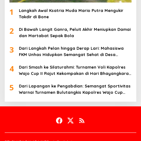
1
Langkah Awal Ksatria Muda Mario Putra Mengukir
Takdir di Bone
2
Di Bawah Langit Ganra, Peluit Akhir Meniupkan Damai
dan Martabat Sepak Bola
3
Dari Langkah Pelan hingga Derap Lari: Mahasiswa
FKM Unhas Hidupkan Semangat Sehat di Desa
Congko
4
Dari Smash ke Silaturahmi: Turnamen Voli Kapolres
Wajo Cup II Rajut Kekompakan di Hari Bhayangkara
ke-80
5
Dari Lapangan ke Pengabdian: Semangat Sportivitas
Warnai Turnamen Bulutangkis Kapolres Wajo Cup
2026