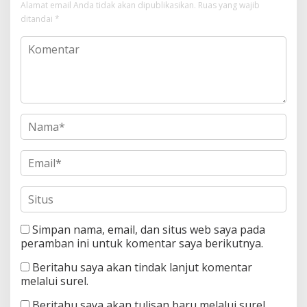
Alamat email Anda tidak akan dipublikasikan.
Ruas yang wajib
ditandai
*
Simpan nama, email, dan situs web saya pada
peramban ini untuk komentar saya berikutnya.
Beritahu saya akan tindak lanjut komentar
melalui surel.
Beritahu saya akan tulisan baru melalui surel.