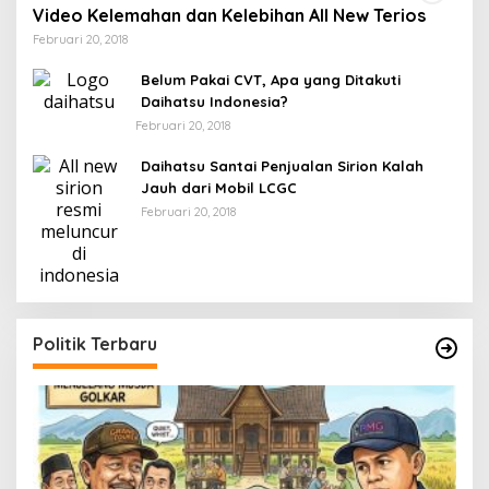
Video Kelemahan dan Kelebihan All New Terios
Februari 20, 2018
Belum Pakai CVT, Apa yang Ditakuti
Daihatsu Indonesia?
Februari 20, 2018
Daihatsu Santai Penjualan Sirion Kalah
Jauh dari Mobil LCGC
Februari 20, 2018
Politik Terbaru