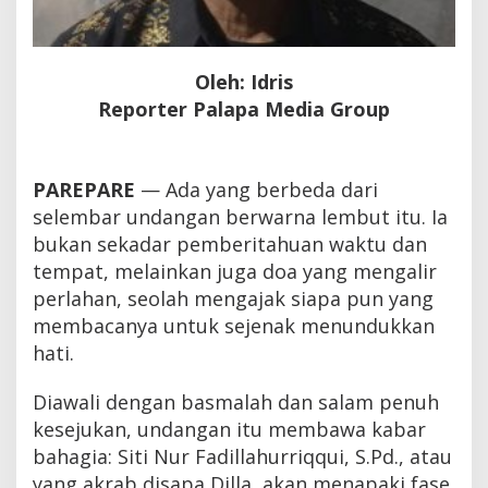
Oleh: Idris
Reporter Palapa Media Group
PAREPARE
— Ada yang berbeda dari
selembar undangan berwarna lembut itu. Ia
bukan sekadar pemberitahuan waktu dan
tempat, melainkan juga doa yang mengalir
perlahan, seolah mengajak siapa pun yang
membacanya untuk sejenak menundukkan
hati.
Diawali dengan basmalah dan salam penuh
kesejukan, undangan itu membawa kabar
bahagia: Siti Nur Fadillahurriqqui, S.Pd., atau
yang akrab disapa Dilla, akan menapaki fase