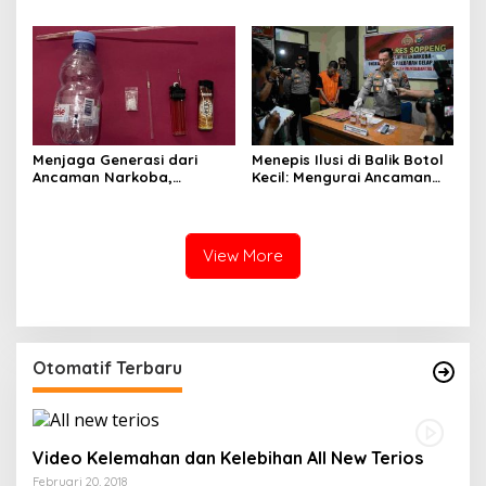
MENUNGGU JAWABAN ATAS
Jejak Sabu di Lalabata
SENGKETA KEBUN DI
MARIORIAWA
Menjaga Generasi dari
Menepis Ilusi di Balik Botol
Ancaman Narkoba,
Kecil: Mengurai Ancaman
Satresnarkoba Polres
Narkotika Liquid Sintetis di
Soppeng Ringkus Tiga
Soppeng
Terduga di Cabenge
View More
Otomatif Terbaru
Video Kelemahan dan Kelebihan All New Terios
Februari 20, 2018