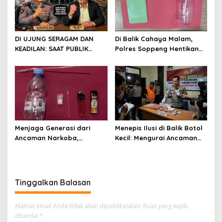
DI UJUNG SERAGAM DAN
Di Balik Cahaya Malam,
KEADILAN: SAAT PUBLIK
Polres Soppeng Hentikan
MENUNGGU JAWABAN ATAS
Jejak Sabu di Lalabata
SENGKETA KEBUN DI
MARIORIAWA
Menjaga Generasi dari
Menepis Ilusi di Balik Botol
Ancaman Narkoba,
Kecil: Mengurai Ancaman
Satresnarkoba Polres
Narkotika Liquid Sintetis di
Soppeng Ringkus Tiga
Soppeng
Terduga di Cabenge
Tinggalkan Balasan
Alamat email Anda tidak akan dipublikasikan.
Ruas yang wajib
ditandai
*