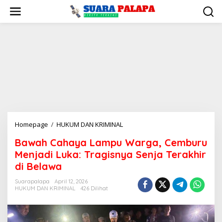
Lewati
ke
konten
Bawah
Homepage
/
HUKUM DAN KRIMINAL
Cahaya
Bawah Cahaya Lampu Warga, Cemburu
Lampu
Menjadi Luka: Tragisnya Senja Terakhir
Warga,
Cemburu
di Belawa
Menjadi
Suarapalapa
April 12, 2026
Luka:
HUKUM DAN KRIMINAL
426 Dilihat
Tragisnya
Senja
Terakhir