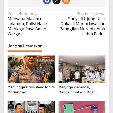
Navigasi
Pos sebelumnya
Pos berikutnya
Menyapa Malam di
Sunyi di Ujung Usia:
pos
Lalabata, Polisi Hadir
Duka di Marioriawa dan
Menjaga Rasa Aman
Panggilan Nurani untuk
Warga
Lebih Peduli
Jangan Lewatkan
Menunggu Garis Keadilan di
Menjaga Generasi,
Marioriawa
Menyelamatkan Masa
Depan: Polda Sulsel
Teguhkan Perang Melawan
Narkotika