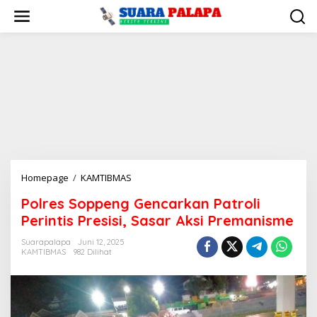
Lewati
ke
konten
Polres
Homepage
/
KAMTIBMAS
Soppeng
Polres Soppeng Gencarkan Patroli
Gencarkan
Perintis Presisi, Sasar Aksi Premanisme
Patroli
Perintis
Suarapalapa
Juni 12, 2025
Presisi,
KAMTIBMAS
982 Dilihat
Sasar
Aksi
Premanisme