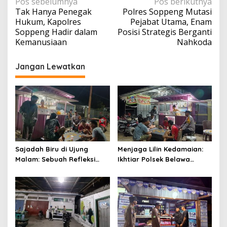
Navigasi
Pos sebelumnya
Pos berikutnya
Tak Hanya Penegak
Polres Soppeng Mutasi
pos
Hukum, Kapolres
Pejabat Utama, Enam
Soppeng Hadir dalam
Posisi Strategis Berganti
Kemanusiaan
Nahkoda
Jangan Lewatkan
Sajadah Biru di Ujung
Menjaga Lilin Kedamaian:
Malam: Sebuah Refleksi
Ikhtiar Polsek Belawa
tentang Keamanan dan
Memeluk Malam demi
Silaturahmi
Ketenteraman Umat