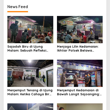
News Feed
Sajadah Biru di Ujung
Menjaga Lilin Kedamaian:
Malam: Sebuah Refleksi
Ikhtiar Polsek Belawa
tentang Keamanan dan
Memeluk Malam demi
Silaturahmi
Ketenteraman Umat
Menjemput Tenang di Ujung
Menjemput Kedamaian di
Malam: Ketika Cahaya Biru
Bawah Langit Sajoanging:
Polri Menjaga Sujud dan
Sajadah Malam, Langkah
Istirahat Warga
Polisi, dan Hati yang
Sabbangparu
Menjaga