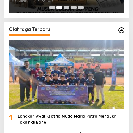
Di Politik
|
Juni 22, 2026
Di 
Olahraga Terbaru
1
Langkah Awal Ksatria Muda Mario Putra Mengukir
Takdir di Bone