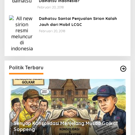
Daihatsu Indonesia?
Februari 20, 2018
Daihatsu Santai Penjualan Sirion Kalah
Jauh dari Mobil LCGC
Februari 20, 2018
Politik Terbaru
Senyap Konsolidasi Menjelang Musda Golkar
P
Soppeng
R