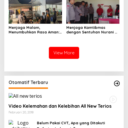
Menjaga Malam,
Menjaga Kamtibmas
Menumbuhkan Rasa Aman:
dengan Sentuhan Nurani di
Ketika Patroli Menjadi
Tengah Kehidupan
Ikhtiar Merawat
Masyarakat
Kepercayaan Warga
View More
Otomatif Terbaru
Video Kelemahan dan Kelebihan All New Terios
Februari 20, 2018
Belum Pakai CVT, Apa yang Ditakuti