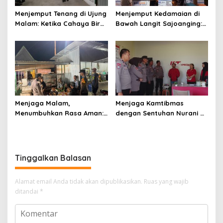
Menjemput Tenang di Ujung
Menjemput Kedamaian di
Malam: Ketika Cahaya Biru
Bawah Langit Sajoanging:
Polri Menjaga Sujud dan
Sajadah Malam, Langkah
Istirahat Warga
Polisi, dan Hati yang
Sabbangparu
Menjaga
Menjaga Malam,
Menjaga Kamtibmas
Menumbuhkan Rasa Aman:
dengan Sentuhan Nurani di
Ketika Patroli Menjadi
Tengah Kehidupan
Ikhtiar Merawat
Masyarakat
Kepercayaan Warga
Tinggalkan Balasan
Alamat email Anda tidak akan dipublikasikan.
Ruas yang wajib
ditandai
*