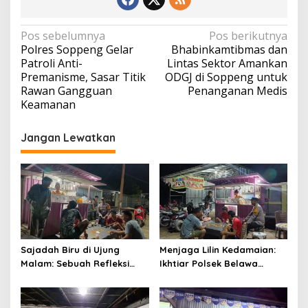
Navigasi
Pos sebelumnya
Pos berikutnya
Polres Soppeng Gelar
Bhabinkamtibmas dan
pos
Patroli Anti-
Lintas Sektor Amankan
Premanisme, Sasar Titik
ODGJ di Soppeng untuk
Rawan Gangguan
Penanganan Medis
Keamanan
Jangan Lewatkan
Sajadah Biru di Ujung
Menjaga Lilin Kedamaian:
Malam: Sebuah Refleksi
Ikhtiar Polsek Belawa
tentang Keamanan dan
Memeluk Malam demi
Silaturahmi
Ketenteraman Umat