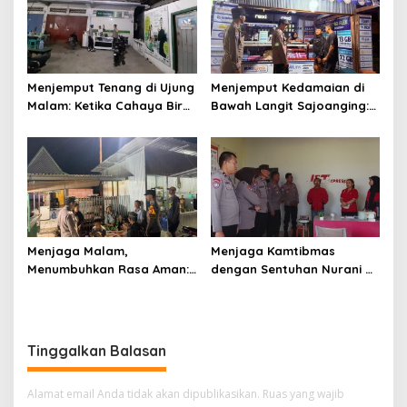
Menjemput Tenang di Ujung
Menjemput Kedamaian di
Malam: Ketika Cahaya Biru
Bawah Langit Sajoanging:
Polri Menjaga Sujud dan
Sajadah Malam, Langkah
Istirahat Warga
Polisi, dan Hati yang
Sabbangparu
Menjaga
Menjaga Malam,
Menjaga Kamtibmas
Menumbuhkan Rasa Aman:
dengan Sentuhan Nurani di
Ketika Patroli Menjadi
Tengah Kehidupan
Ikhtiar Merawat
Masyarakat
Kepercayaan Warga
Tinggalkan Balasan
Alamat email Anda tidak akan dipublikasikan.
Ruas yang wajib