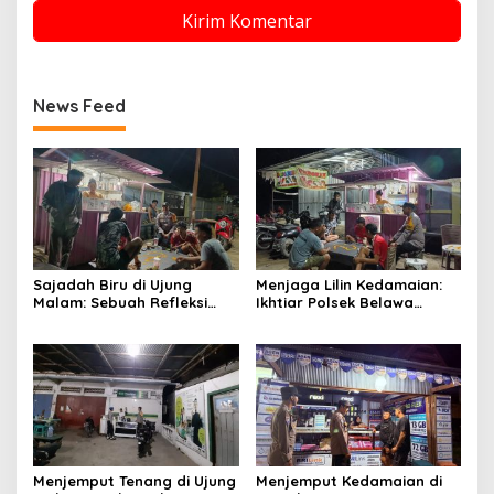
News Feed
Sajadah Biru di Ujung
Menjaga Lilin Kedamaian:
Malam: Sebuah Refleksi
Ikhtiar Polsek Belawa
tentang Keamanan dan
Memeluk Malam demi
Silaturahmi
Ketenteraman Umat
Menjemput Tenang di Ujung
Menjemput Kedamaian di