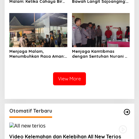
Malam: Ketika Cahaya Biru
Bawah Langit Sajoanging:
Polri Menjaga Sujud dan
Sajadah Malam, Langkah
Istirahat Warga
Polisi, dan Hati yang
Sabbangparu
Menjaga
Menjaga Malam,
Menjaga Kamtibmas
Menumbuhkan Rasa Aman:
dengan Sentuhan Nurani di
Ketika Patroli Menjadi
Tengah Kehidupan
Ikhtiar Merawat
Masyarakat
Kepercayaan Warga
View More
Otomatif Terbaru
Video Kelemahan dan Kelebihan All New Terios