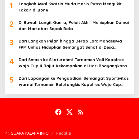
1
Langkah Awal Ksatria Muda Mario Putra Mengukir
Takdir di Bone
2
Di Bawah Langit Ganra, Peluit Akhir Meniupkan Damai
dan Martabat Sepak Bola
3
Dari Langkah Pelan hingga Derap Lari: Mahasiswa
FKM Unhas Hidupkan Semangat Sehat di Desa
Congko
4
Dari Smash ke Silaturahmi: Turnamen Voli Kapolres
Wajo Cup II Rajut Kekompakan di Hari Bhayangkara
ke-80
5
Dari Lapangan ke Pengabdian: Semangat Sportivitas
Warnai Turnamen Bulutangkis Kapolres Wajo Cup
2026
PT. SUARA PALAPA INFO
Redaksi