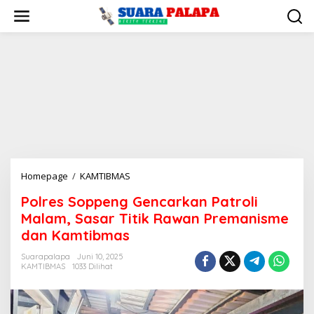
Lewati
ke
konten
Polres
Homepage
/
KAMTIBMAS
Soppeng
Polres Soppeng Gencarkan Patroli
Gencarkan
Malam, Sasar Titik Rawan Premanisme
Patroli
Malam,
dan Kamtibmas
Sasar
Suarapalapa
Juni 10, 2025
Titik
KAMTIBMAS
1033 Dilihat
Rawan
Premanisme
dan